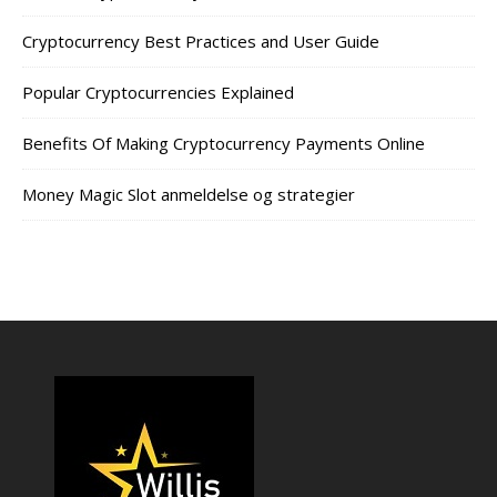
Cryptocurrency Best Practices and User Guide
Popular Cryptocurrencies Explained
Benefits Of Making Cryptocurrency Payments Online
Money Magic Slot anmeldelse og strategier