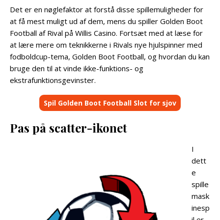
Det er en nøglefaktor at forstå disse spillemuligheder for
at få mest muligt ud af dem, mens du spiller Golden Boot
Football af Rival på Willis Casino. Fortsæt med at læse for
at lære mere om teknikkerne i Rivals nye hjulspinner med
fodboldcup-tema, Golden Boot Football, og hvordan du kan
bruge den til at vinde ikke-funktions- og
ekstrafunktionsgevinster.
Spil Golden Boot Football Slot for sjov
Pas på scatter-ikonet
I
dett
e
spille
mask
inesp
il er