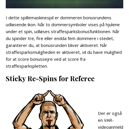
I dette spillemaskinespil er dommeren bonusrundens
udløsende ikon. Når to dommersymboler vises på hjulene
under et spin, udløses straffesparksbonusfunktionen. Når
du spinder tre, fire eller endda fem dommere i stedet,
garanterer du, at bonusrunden bliver aktiveret. Når
straffesparksmuligheden er aktiveret, vil du have mulighed
for at score bonussejre ved at score fra
straffesparkspletten.
Sticky Re-Spins for Referee
Der er også
en VAR-
videoanmeld