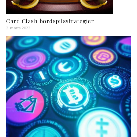
Card Clash bordspilsstrategier
2. marts 2022