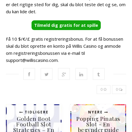
er det rigtige sted for dig, skal du blot teste det og se, om
du kan lide det.
Tilmeld dig gratis for at spille
Få 10 $/€/£ gratis registreringsbonus. For at få bonussen
skal du blot oprette en konto på Willis Casino og anmode
om registreringsbonussen via e-mail til
support@williscasino.com.
0
0
TIDLIGERE
NYERE
Golden Boot
Popping Pinatas
Football Slot
Slot - En
Strategies – En
begynderguide