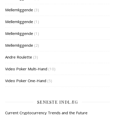
Mellemliggende
(3)
Mellemliggende
(1)
Mellemliggende
(1)
Mellemliggende
(2)
Andre Roulette
(3)
Video Poker Multi-Hand
(10)
Video Poker One-Hand
(5)
SENESTE INDLÆG
Current Cryptocurrency Trends and the Future