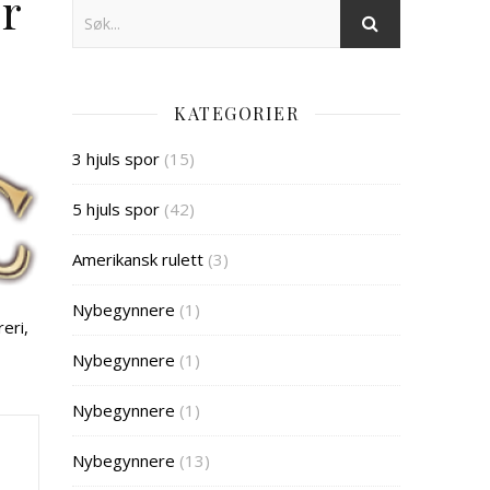
er
KATEGORIER
3 hjuls spor
(15)
5 hjuls spor
(42)
Amerikansk rulett
(3)
Nybegynnere
(1)
eri,
Nybegynnere
(1)
Nybegynnere
(1)
Nybegynnere
(13)