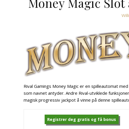
Money Magic Slot 
Will
Rival Gamings Money Magic er en spilleautomat med fa
som navnet antyder. Andre Rival-utviklede funksjoner 
magisk progressiv jackpot å vinne på denne spilleau
Registrer deg gratis og få bonus