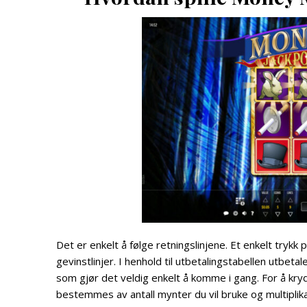
Det er enkelt å følge retningslinjene. Et enkelt trykk
gevinstlinjer. I henhold til utbetalingstabellen utbeta
som gjør det veldig enkelt å komme i gang. For å krydr
bestemmes av antall mynter du vil bruke og multiplika