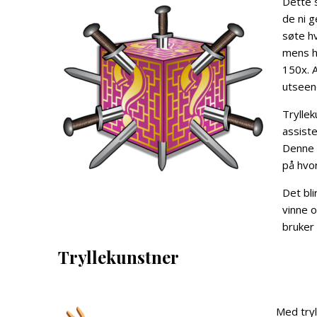
Dette s
de ni g
søte hv
mens h
150x. A
utseen
Trylle
assiste
Denne t
på hvor
Det bl
vinne o
bruker 
Tryllekunstner
Med tryl