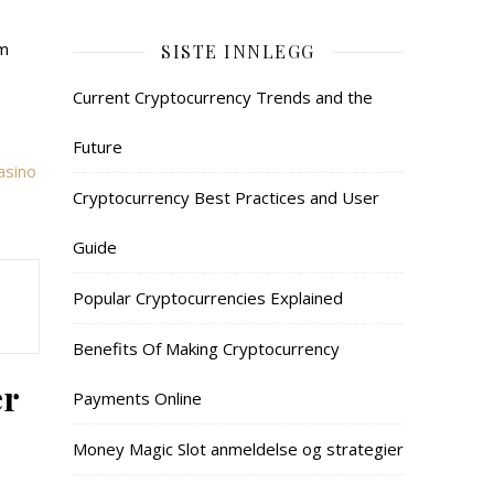
om
SISTE INNLEGG
Current Cryptocurrency Trends and the
Future
Casino
Cryptocurrency Best Practices and User
Guide
Popular Cryptocurrencies Explained
Benefits Of Making Cryptocurrency
er
Payments Online
Money Magic Slot anmeldelse og strategier