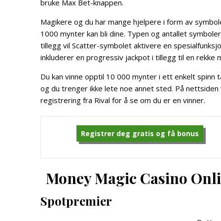
bruke Max Bet-knappen.
Magikere og du har mange hjelpere i form av symbole
1000 mynter kan bli dine. Typen og antallet symbole
tillegg vil Scatter-symbolet aktivere en spesialfunk
inkluderer en progressiv jackpot i tillegg til en rekke
Du kan vinne opptil 10 000 mynter i ett enkelt spinn 
og du trenger ikke lete noe annet sted. På nettsiden
registrering fra Rival for å se om du er en vinner.
Registrer deg gratis og få bonus
Money Magic Casino Onli
Spotpremier