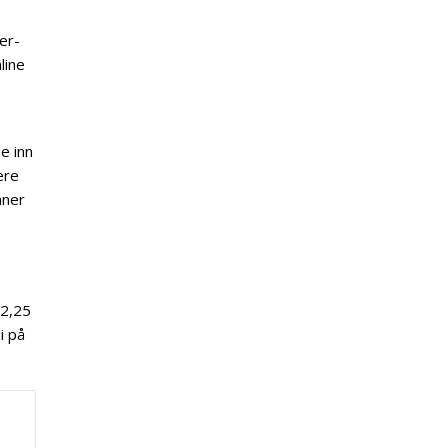
ter-
line
e inn
ere
nner
 2,25
i på