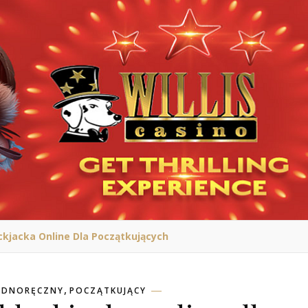
ckjacka Online Dla Początkujących
,
JEDNORĘCZNY
POCZĄTKUJĄCY