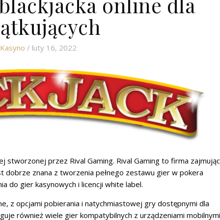
blackjacka online dla
ątkujących
s Kasyno
/ luty 16, 2022
wej stworzonej przez Rival Gaming. Rival Gaming to firma zajmując
est dobrze znana z tworzenia pełnego zestawu gier w pokera
 do gier kasynowych i licencji white label.
, z opcjami pobierania i natychmiastowej gry dostępnymi dla
je również wiele gier kompatybilnych z urządzeniami mobilnymi