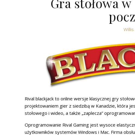
Gra stołowa w 
pocz
Willi
Rival blackjack to online wersje klasycznej gry stoło
projektowaniem gier z siedzibą w Kanadzie, która j
stołowego i wideo, a także „zaplecza” oprogramowania
Oprogramowanie Rival Gaming jest wysoce elastyczne
użytkowników systemów Windows i Mac. Firma obsługu