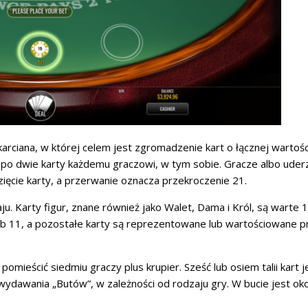
karciana, w której celem jest zgromadzenie kart o łącznej wartośc
je po dwie karty każdemu graczowi, w tym sobie. Gracze albo uderz
wzięcie karty, a przerwanie oznacza przekroczenie 21.
ju. Karty figur, znane również jako Walet, Dama i Król, są warte 
lub 11, a pozostałe karty są reprezentowane lub wartościowane p
mieścić siedmiu graczy plus krupier. Sześć lub osiem talii kart j
ydawania „Butów”, w zależności od rodzaju gry. W bucie jest ok