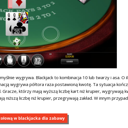
myślnie wygrywa. Blackjack to kombinacja 10 lub twarzy i asa. O i
inacją wygrywa półtora raza postawioną kwotę. Ta sytuacja kończ
Gracze, którzy mają wyższą liczbę kart niż krupier, wygrywają 
ją niższą liczbę niż krupier, przegrywają zakład. W innym przypad
.
tołową w blackjacka dla zabawy