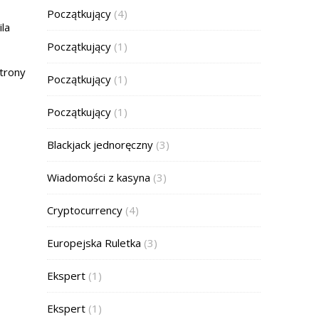
Początkujący
(4)
ila
Początkujący
(1)
strony
Początkujący
(1)
Początkujący
(1)
Blackjack jednoręczny
(3)
Wiadomości z kasyna
(3)
Cryptocurrency
(4)
Europejska Ruletka
(3)
Ekspert
(1)
Ekspert
(1)