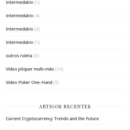
Intermediário
(1)
Intermediário
(4)
Intermediário
(3)
Intermediário
(1)
outros roleta
(3)
Vídeo pôquer multi-mão
(10)
Video Poker One-Hand
(5)
ARTIGOS RECENTES
Current Cryptocurrency Trends and the Future