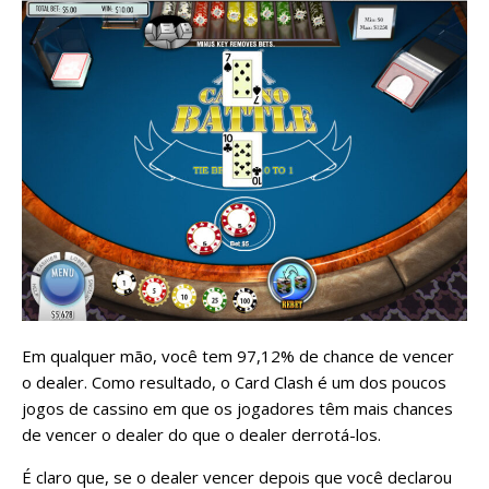
Em qualquer mão, você tem 97,12% de chance de vencer
o dealer. Como resultado, o Card Clash é um dos poucos
jogos de cassino em que os jogadores têm mais chances
de vencer o dealer do que o dealer derrotá-los.
É claro que, se o dealer vencer depois que você declarou