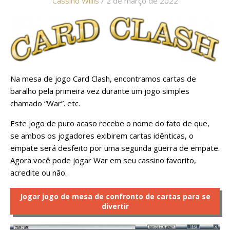
Cassino Willis
/ 2 de março de 2022
Na mesa de jogo Card Clash, encontramos cartas de
baralho pela primeira vez durante um jogo simples
chamado “War”. etc.
Este jogo de puro acaso recebe o nome do fato de que,
se ambos os jogadores exibirem cartas idênticas, o
empate será desfeito por uma segunda guerra de empate.
Agora você pode jogar War em seu cassino favorito,
acredite ou não.
Jogar jogo de mesa de confronto de cartas para se
divertir