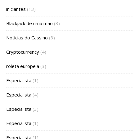
iniciantes
(13)
Blackjack de uma mão
(3)
Notícias do Cassino
(3)
Cryptocurrency
(4)
roleta europeia
(3)
Especialista
(1)
Especialista
(4)
Especialista
(3)
Especialista
(1)
Especialista
(1)