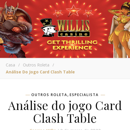
Casa
/
Outros Roleta
/
Análise Do Jogo Card Clash Table
,
OUTROS ROLETA
ESPECIALISTA
Análise do jogo Card
Clash Table