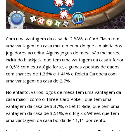
Com uma vantagem da casa de 2,88%, o Card Clash tem
uma vantagem da casa muito menor do que a maioria dos
jogadores acredita. Alguns jogos de mesa são melhores,
incluindo blackjack, que tem uma vantagem da casa inferior
a 0,5% com estratégia forte, algumas apostas de dados
com chances de 1,36% e 1,41% e Roleta Europeia com
uma vantagem da casa de 2,7%.
No entanto, vários jogos de mesa têm uma vantagem da
casa maior, como o Three-Card Poker, que tem uma
vantagem da casa de 3,37%, o Let It Ride, que tem uma
vantagem da casa de 3,51%, e o Big Six Wheel, que tem
uma vantagem da casa borda de 11,11 por cento.