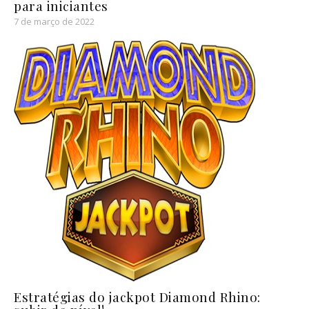
para iniciantes
7 de março de 2022
Estratégias do jackpot Diamond Rhino: