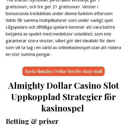
gratissnurr, och tre ger 21 gratissnurr. Vinster i
bonusrunda tredubblas under denna funktion eftersom
Wilds får samma multiplikatorer som under vanligt spel.
Lågspelare och tillfälliga spelare kommer att vara bättre
betjänta av spelet med medelstor volatilitet, som inte
garanterar stora vinster, vilket gör det idealiskt för dem
som vill ta tag i en värld av onlinekasinospel utan att riskera
en stor summa pengar.
Spela Almighty Dollar Slot för skojs skull
Almighty Dollar Casino Slot
Uppkopplad
Strategier för
kasinospel
Betting & priser