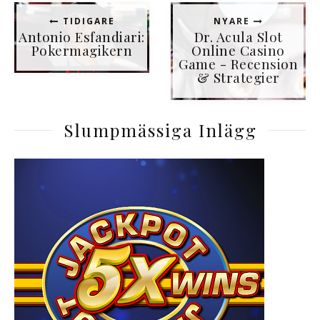
TIDIGARE
NYARE
Antonio Esfandiari:
Dr. Acula Slot
Pokermagikern
Online Casino
Game - Recension
& Strategier
Slumpmässiga Inlägg