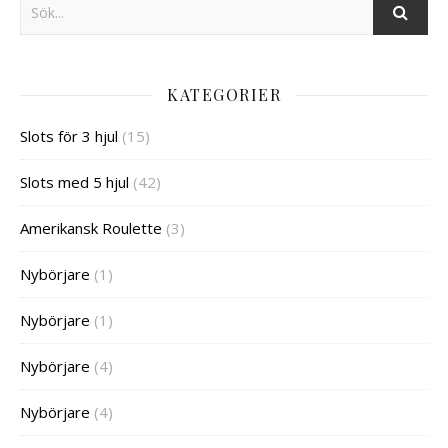
KATEGORIER
Slots för 3 hjul
(15)
Slots med 5 hjul
(42)
Amerikansk Roulette
(3)
Nybörjare
(1)
Nybörjare
(1)
Nybörjare
(4)
Nybörjare
(4)