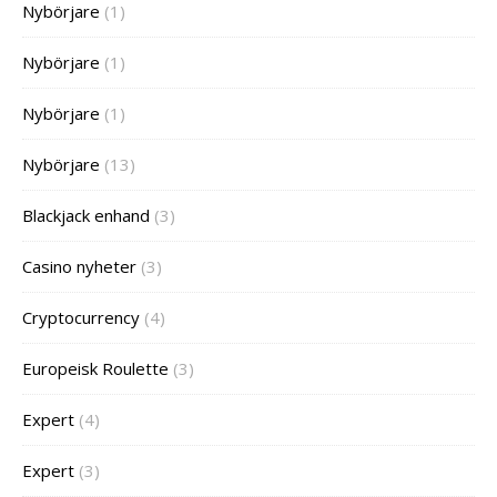
Nybörjare
(1)
Nybörjare
(1)
Nybörjare
(1)
Nybörjare
(13)
Blackjack enhand
(3)
Casino nyheter
(3)
Cryptocurrency
(4)
Europeisk Roulette
(3)
Expert
(4)
Expert
(3)