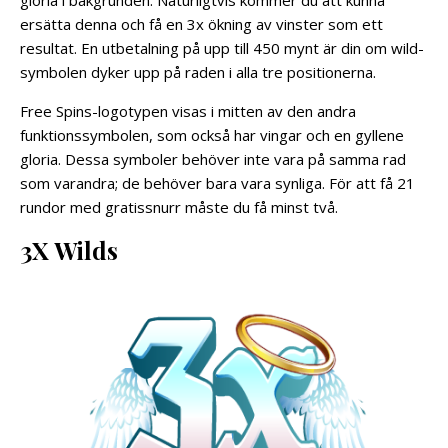
gloria i bakgrunden. Naturligtvis kommer du att kunna
ersätta denna och få en 3x ökning av vinster som ett
resultat. En utbetalning på upp till 450 mynt är din om wild-
symbolen dyker upp på raden i alla tre positionerna.
Free Spins-logotypen visas i mitten av den andra
funktionssymbolen, som också har vingar och en gyllene
gloria. Dessa symboler behöver inte vara på samma rad
som varandra; de behöver bara vara synliga. För att få 21
rundor med gratissnurr måste du få minst två.
3X Wilds