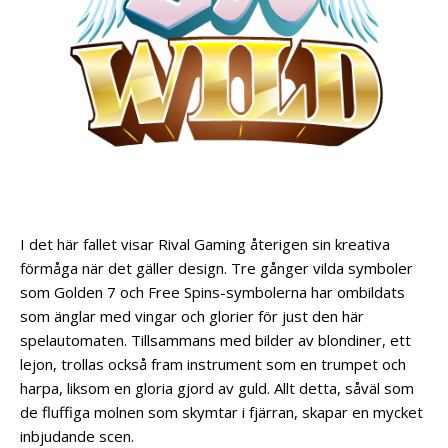
I det här fallet visar Rival Gaming återigen sin kreativa
förmåga när det gäller design. Tre gånger vilda symboler
som Golden 7 och Free Spins-symbolerna har ombildats
som änglar med vingar och glorier för just den här
spelautomaten. Tillsammans med bilder av blondiner, ett
lejon, trollas också fram instrument som en trumpet och
harpa, liksom en gloria gjord av guld. Allt detta, såväl som
de fluffiga molnen som skymtar i fjärran, skapar en mycket
inbjudande scen.