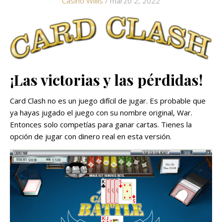
Casino Willis
/ marzo 2, 2022
¡Las victorias y las pérdidas!
Card Clash no es un juego difícil de jugar. Es probable que
ya hayas jugado el juego con su nombre original, War.
Entonces solo competías para ganar cartas. Tienes la
opción de jugar con dinero real en esta versión.