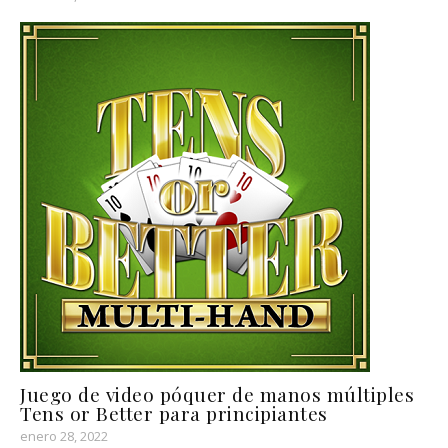
Juego de video póquer de manos múltiples
Tens or Better para principiantes
enero 28, 2022