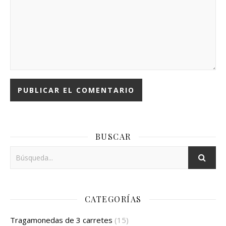
BUSCAR
CATEGORÍAS
Tragamonedas de 3 carretes
(15)