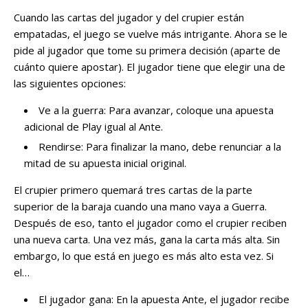
Cuando las cartas del jugador y del crupier están
empatadas, el juego se vuelve más intrigante. Ahora se le
pide al jugador que tome su primera decisión (aparte de
cuánto quiere apostar). El jugador tiene que elegir una de
las siguientes opciones:
Ve a la guerra:
Para avanzar, coloque una apuesta
adicional de Play igual al Ante.
Rendirse:
Para finalizar la mano, debe renunciar a la
mitad de su apuesta inicial original.
El crupier primero quemará tres cartas de la parte
superior de la baraja cuando una mano vaya a Guerra.
Después de eso, tanto el jugador como el crupier reciben
una nueva carta. Una vez más, gana la carta más alta. Sin
embargo, lo que está en juego es más alto esta vez. Si
el…
El jugador gana:
En la apuesta Ante, el jugador recibe