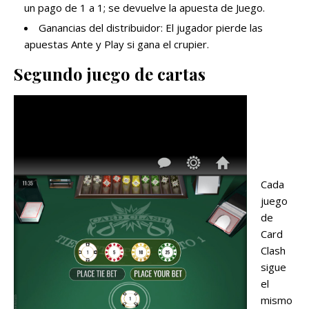
un pago de 1 a 1; se devuelve la apuesta de Juego.
Ganancias del distribuidor:
El jugador pierde las
apuestas Ante y Play si gana el crupier.
Segundo juego de cartas
Cada
juego
de
Card
Clash
sigue
el
mismo