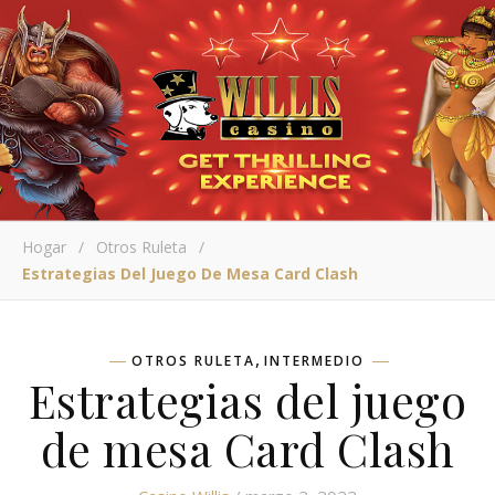
Hogar
/
Otros Ruleta
/
Estrategias Del Juego De Mesa Card Clash
,
OTROS RULETA
INTERMEDIO
Estrategias del juego
de mesa Card Clash