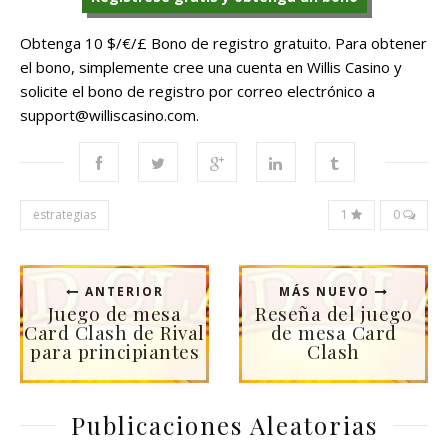
Obtenga 10 $/€/£ Bono de registro gratuito. Para obtener
el bono, simplemente cree una cuenta en Willis Casino y
solicite el bono de registro por correo electrónico a
support@williscasino.com.
estrategias
1
0
ANTERIOR
MÁS NUEVO
Juego de mesa
Reseña del juego
Card Clash de Rival
de mesa Card
para principiantes
Clash
Publicaciones Aleatorias