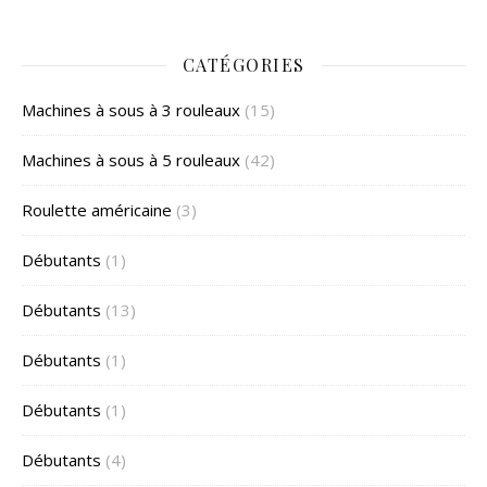
CATÉGORIES
Machines à sous à 3 rouleaux
(15)
Machines à sous à 5 rouleaux
(42)
Roulette américaine
(3)
Débutants
(1)
Débutants
(13)
Débutants
(1)
Débutants
(1)
Débutants
(4)