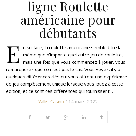
ligne Roulette
américaine pour
débutants
E
n surface, la roulette américaine semble être la
même que n'importe quel autre jeu de roulette,
mais une fois que vous commencez à jouer, vous
remarquerez que ce n'est pas le cas. Vous voyez, il y a
quelques différences clés qui vous offrent une expérience
de jeu complètement unique lorsque vous jouez à cette
édition, et ce sont ces différences qui fournissent…
Willis-Casino
/ 14 mars 2022