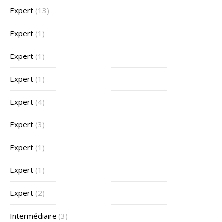
Expert
(13)
Expert
(1)
Expert
(1)
Expert
(1)
Expert
(4)
Expert
(3)
Expert
(1)
Expert
(1)
Expert
(2)
Intermédiaire
(3)