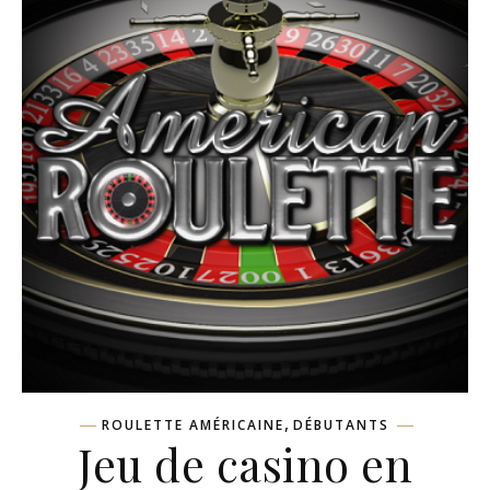
,
ROULETTE AMÉRICAINE
DÉBUTANTS
Jeu de casino en