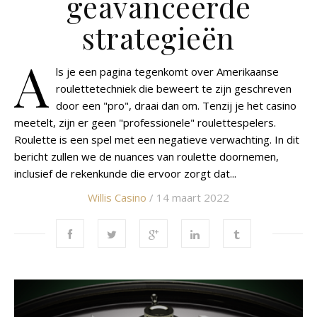
geavanceerde
strategieën
A
ls je een pagina tegenkomt over Amerikaanse
roulettetechniek die beweert te zijn geschreven
door een "pro", draai dan om. Tenzij je het casino
meetelt, zijn er geen "professionele" roulettespelers.
Roulette is een spel met een negatieve verwachting. In dit
bericht zullen we de nuances van roulette doornemen,
inclusief de rekenkunde die ervoor zorgt dat...
Willis Casino
/ 14 maart 2022