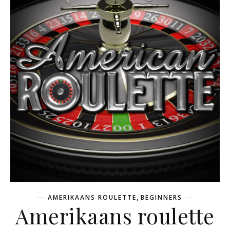
,
AMERIKAANS ROULETTE
BEGINNERS
Amerikaans roulette