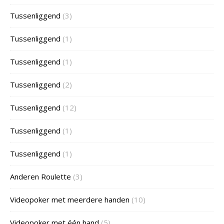
Tussenliggend
(3)
Tussenliggend
(1)
Tussenliggend
(1)
Tussenliggend
(2)
Tussenliggend
(12)
Tussenliggend
(1)
Tussenliggend
(1)
Anderen Roulette
(3)
Videopoker met meerdere handen
(10)
Videopoker met één hand
(5)