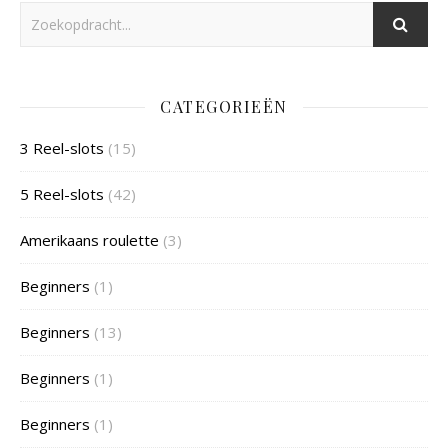
CATEGORIEËN
3 Reel-slots
(15)
5 Reel-slots
(42)
Amerikaans roulette
(3)
Beginners
(1)
Beginners
(13)
Beginners
(1)
Beginners
(1)