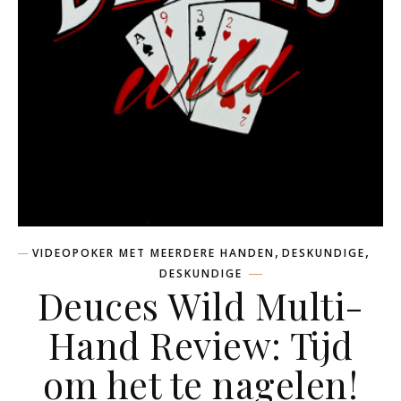
,
,
VIDEOPOKER MET MEERDERE HANDEN
DESKUNDIGE
DESKUNDIGE
Deuces Wild Multi-
Hand Review: Tijd
om het te nagelen!