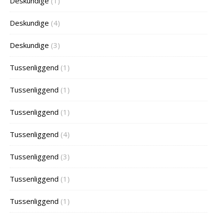
Deskundige
(1)
Deskundige
(4)
Deskundige
(3)
Tussenliggend
(1)
Tussenliggend
(1)
Tussenliggend
(1)
Tussenliggend
(4)
Tussenliggend
(3)
Tussenliggend
(1)
Tussenliggend
(1)