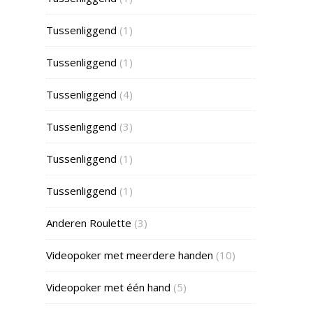
Tussenliggend
(1)
Tussenliggend
(1)
Tussenliggend
(4)
Tussenliggend
(3)
Tussenliggend
(1)
Tussenliggend
(1)
Anderen Roulette
(3)
Videopoker met meerdere handen
(10)
Videopoker met één hand
(5)