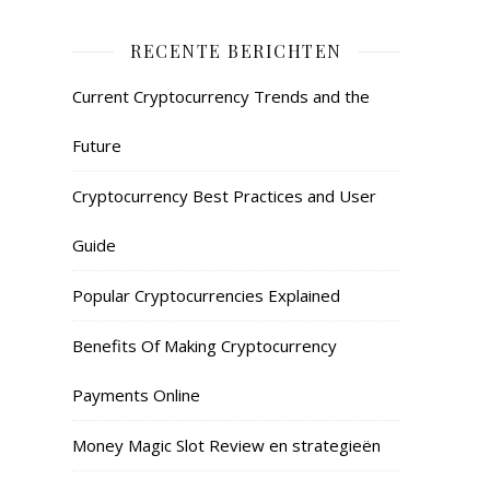
RECENTE BERICHTEN
Current Cryptocurrency Trends and the
Future
Cryptocurrency Best Practices and User
Guide
Popular Cryptocurrencies Explained
Benefits Of Making Cryptocurrency
Payments Online
Money Magic Slot Review en strategieën