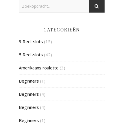
CATEGORIEËN
3 Reel-slots
(15)
5 Reel-slots
(42)
Amerikaans roulette
(3)
Beginners
(1)
Beginners
(4)
Beginners
(4)
Beginners
(1)