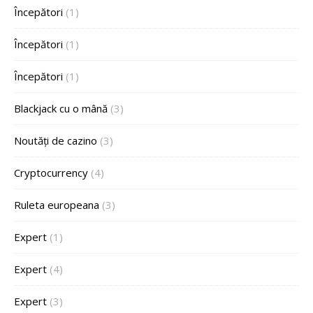
Începători
(1)
Începători
(1)
Începători
(1)
Blackjack cu o mână
(3)
Noutăți de cazino
(3)
Cryptocurrency
(4)
Ruleta europeana
(3)
Expert
(1)
Expert
(4)
Expert
(3)