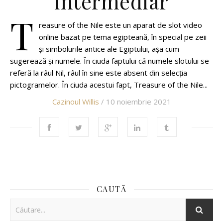
intermediar
T
reasure of the Nile este un aparat de slot video
online bazat pe tema egipteană, în special pe zeii
și simbolurile antice ale Egiptului, așa cum
sugerează și numele. În ciuda faptului că numele slotului se
referă la râul Nil, râul în sine este absent din selecția
pictogramelor. În ciuda acestui fapt, Treasure of the Nile...
Cazinoul Willis
/ 10 noiembrie 2021
CAUTĂ