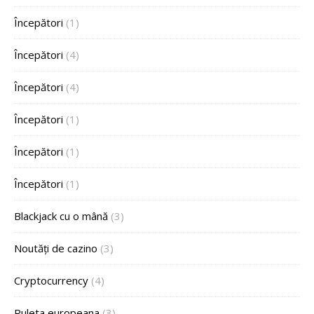
Începători
(1)
Începători
(4)
Începători
(4)
Începători
(1)
Începători
(1)
Începători
(1)
Blackjack cu o mână
(3)
Noutăți de cazino
(3)
Cryptocurrency
(4)
Ruleta europeana
(3)