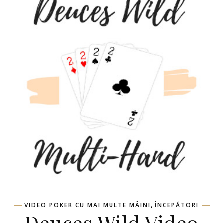
,
VIDEO POKER CU MAI MULTE MÂINI
ÎNCEPĂTORI
Deuces Wild Video