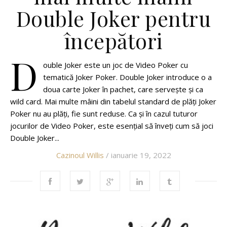
Double Joker pentru
începători
D
ouble Joker este un joc de Video Poker cu
tematică Joker Poker. Double Joker introduce o a
doua carte Joker în pachet, care servește și ca
wild card. Mai multe mâini din tabelul standard de plăți Joker
Poker nu au plăți, fie sunt reduse. Ca și în cazul tuturor
jocurilor de Video Poker, este esențial să înveți cum să joci
Double Joker...
Cazinoul Willis
/ ianuarie 19, 2022