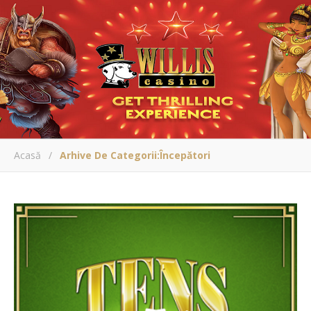
Acasă
/
Arhive De Categorii:Începători