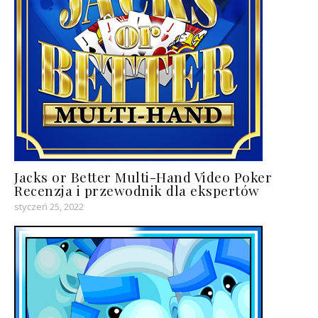
Jacks or Better Multi-Hand Video Poker
Recenzja i przewodnik dla ekspertów
styczeń 25, 2022