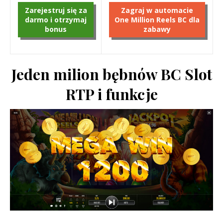
Zarejestruj się za
Zagraj w automacie
darmo i otrzymaj
One Million Reels BC dla
bonus
zabawy
Jeden milion bębnów BC Slot
RTP i funkcje