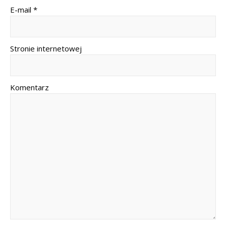
E-mail *
Stronie internetowej
Komentarz