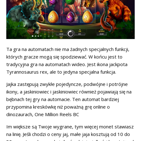
Ta gra na automatach nie ma żadnych specjalnych funkcji,
których gracze mogą się spodziewać. W końcu jest to
tradycyjna gra na automatach wideo. Jest ikona jackpota
Tyrannosaurus rex, ale to jedyna specjalna funkcja.
Jajka zastępują zwykłe pojedyncze, podwójne i potrójne
ikony, a jaskiniowiec i jaskiniowiec również pojawiają się na
bębnach tej gry na automacie. Ten automat bardziej
przypomina kreskówkę niż poważną grę online o
dinozaurach, One Million Reels BC
Im większe są Twoje wygrane, tym więcej monet stawiasz
na linię. Jeśli chodzi o ceny jaj, małe jaja kosztują od 10 do