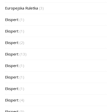
Europejska Ruletka
(3)
Ekspert
(1)
Ekspert
(1)
Ekspert
(2)
Ekspert
(13)
Ekspert
(1)
Ekspert
(1)
Ekspert
(1)
Ekspert
(4)
Ekspert
(3)