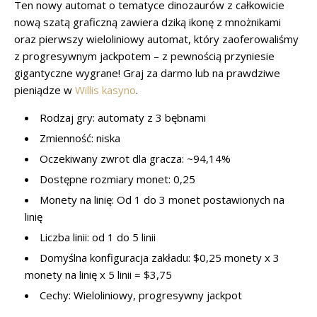
Ten nowy automat o tematyce dinozaurów z całkowicie
nową szatą graficzną zawiera dziką ikonę z mnożnikami
oraz pierwszy wieloliniowy automat, który zaoferowaliśmy
z progresywnym jackpotem – z pewnością przyniesie
gigantyczne wygrane! Graj za darmo lub na prawdziwe
pieniądze w
Willis kasyno
.
Rodzaj gry: automaty z 3 bębnami
Zmienność: niska
Oczekiwany zwrot dla gracza: ~94,14%
Dostępne rozmiary monet: 0,25
Monety na linię: Od 1 do 3 monet postawionych na
linię
Liczba linii: od 1 do 5 linii
Domyślna konfiguracja zakładu: $0,25 monety x 3
monety na linię x 5 linii = $3,75
Cechy: Wieloliniowy, progresywny jackpot