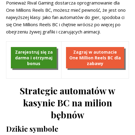
Ponieważ Rival Gaming dostarcza oprogramowanie dla
One Millions Reels BC, możesz mieć pewność, że jest ono
najwyższej klasy. Jako fan automatów do gier, spodoba ci
się One Millions Reels BC i chętnie wrócisz po więcej po
obejrzeniu żywej grafiki i czarujących animacji.
Zarejestruj się za
Zagraj w automacie
darmo i otrzymaj
One Million Reels BC dla
bonus
zabawy
Strategie automatów w
kasynie BC na milion
bębnów
Dzikie symbole