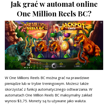
Jak grać w automat online
One Million Reels BC?
W One Millions Reels BC można grać na prawdziwe
pieniądze lub w trybie treningowym. Możesz także
skorzystać z funkcji automatycznego odtwarzania. W
automatach One Million Reels BC maksymalny zakład
wynosi $3,75. Monety są tu używane jako waluta.