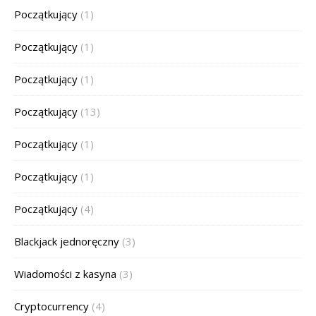
Początkujący
(1)
Początkujący
(1)
Początkujący
(1)
Początkujący
(13)
Początkujący
(1)
Początkujący
(1)
Początkujący
(4)
Blackjack jednoręczny
(3)
Wiadomości z kasyna
(3)
Cryptocurrency
(4)