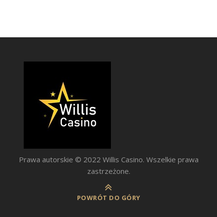
Prawa autorskie © 2022 Willis Casino. Wszelkie prawa
zastrzeżone.
POWRÓT DO GÓRY