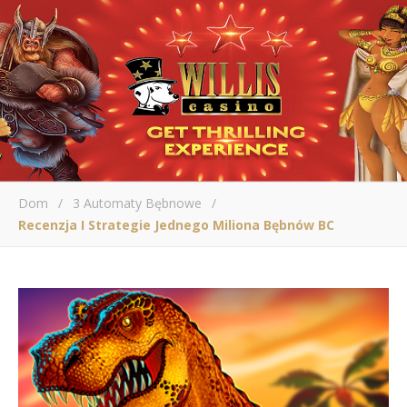
Dom
/
3 Automaty Bębnowe
/
Recenzja I Strategie Jednego Miliona Bębnów BC