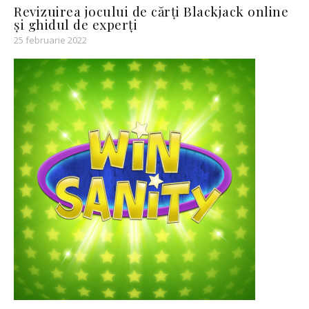
Revizuirea jocului de cărți Blackjack online
și ghidul de experți
25 februarie 2022