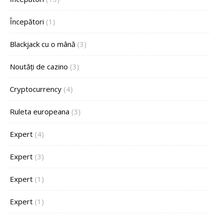
Începători
(1)
Blackjack cu o mână
(3)
Noutăți de cazino
(3)
Cryptocurrency
(4)
Ruleta europeana
(3)
Expert
(4)
Expert
(3)
Expert
(1)
Expert
(1)