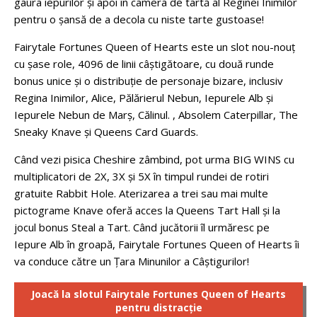
gaura iepurilor și apoi în camera de tartă al Reginei Inimilor
pentru o șansă de a decola cu niste tarte gustoase!
Fairytale Fortunes Queen of Hearts este un slot nou-nouț
cu șase role, 4096 de linii câștigătoare, cu două runde
bonus unice și o distribuție de personaje bizare, inclusiv
Regina Inimilor, Alice, Pălărierul Nebun, Iepurele Alb și
Iepurele Nebun de Marș, Călinul. , Absolem Caterpillar, The
Sneaky Knave și Queens Card Guards.
Când vezi pisica Cheshire zâmbind, pot urma BIG WINS cu
multiplicatori de 2X, 3X și 5X în timpul rundei de rotiri
gratuite Rabbit Hole. Aterizarea a trei sau mai multe
pictograme Knave oferă acces la Queens Tart Hall și la
jocul bonus Steal a Tart. Când jucătorii îl urmăresc pe
Iepure Alb în groapă, Fairytale Fortunes Queen of Hearts îi
va conduce către un Țara Minunilor a Câștigurilor!
Joacă la slotul Fairytale Fortunes Queen of Hearts
pentru distracție