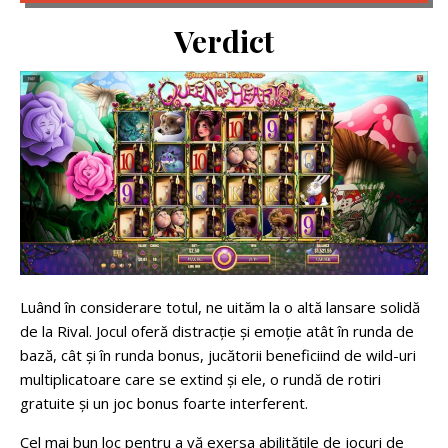
Verdict
Luând în considerare totul, ne uităm la o altă lansare solidă
de la Rival. Jocul oferă distracție și emoție atât în runda de
bază, cât și în runda bonus, jucătorii beneficiind de wild-uri
multiplicatoare care se extind și ele, o rundă de rotiri
gratuite și un joc bonus foarte interferent.
Cel mai bun loc pentru a vă exersa abilitățile de jocuri de