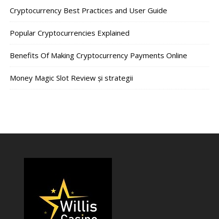
Cryptocurrency Best Practices and User Guide
Popular Cryptocurrencies Explained
Benefits Of Making Cryptocurrency Payments Online
Money Magic Slot Review și strategii