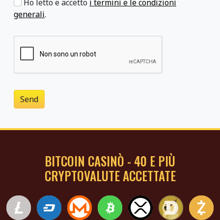
Ho letto e accetto
i termini e le condizioni
generali
.
Send
BITCOIN CASINÒ - 40 E PIÙ
CRYPTOVALUTE ACCETTATE