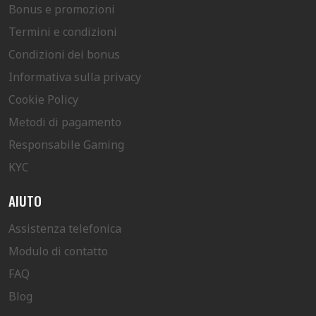
Bonus e promozioni
Termini e condizioni
Condizioni dei bonus
Informativa sulla privacy
Cookie Policy
Metodi di pagamento
Responsabile Gaming
KYC
AIUTO
Assistenza telefonica
Modulo di contatto
FAQ
Blog