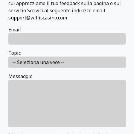
cui apprezziamo il tuo feedback sulla pagina o sul
servizio Scrivici al seguente indirizzo email
support@williscasino.com
Email
Topic
Messaggio