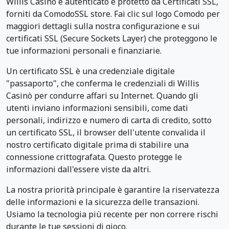
Willis Casinò è autenticato e protetto da Certificati SSL,
forniti da ComodoSSL store. Fai clic sul logo Comodo per
maggiori dettagli sulla nostra configurazione e sui
certificati SSL (Secure Sockets Layer) che proteggono le
tue informazioni personali e finanziarie.
Un certificato SSL è una credenziale digitale
"passaporto", che conferma le credenziali di Willis
Casinò per condurre affari su Internet. Quando gli
utenti inviano informazioni sensibili, come dati
personali, indirizzo e numero di carta di credito, sotto
un certificato SSL, il browser dell'utente convalida il
nostro certificato digitale prima di stabilire una
connessione crittografata. Questo protegge le
informazioni dall'essere viste da altri.
La nostra priorità principale è garantire la riservatezza
delle informazioni e la sicurezza delle transazioni.
Usiamo la tecnologia più recente per non correre rischi
durante le tue sessioni di gioco.