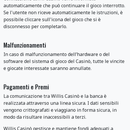
automaticamente che può continuare il gioco interrotto.
Se l'utente non riceve automaticamente le istruzioni, è
possibile cliccare sull'icona del gioco che si è
disconnesso per completarlo.
Malfunzionamenti
In caso di malfunzionamento dell’hardware o del
software del sistema di gioco del Casinò, tutte le vincite
e giocate interessate saranno annullate.
Pagamenti e Premi
La comunicazione tra Willis Casinò e la banca è
realizzata attraverso una linea sicura. I dati sensibili
vengono crittografati e viaggiano in forma sicura, in
modo da risultare inaccessibili a terzi.
Willis Casinò gestisce e mantiene fondi adeguati a