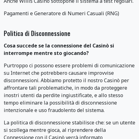
Anche Willis Casinò sottopone il sistema a test regolari.
Pagamenti e Generatore di Numeri Casuali (RNG)
Politica di Disconnessione
Cosa succede se la connessione del Casinò si
interrompe mentre sto giocando?
Purtroppo ci possono essere problemi di comunicazione
su Internet che potrebbero causare improvvise
disconnessioni. Abbiamo protetto il nostro Casinò per
affrontare tali problematiche, in modo da proteggere
inostri utenti da perdite ingiustificate, e allo stesso
tempo eliminare la possibilità di disconnessione
intenzionale e uso fraudolento del sistema.
La politica di disconnessione stabilisce che: se un utente
si scollega mentre gioca, al riprendere della
Connessione con il Casinò verrà informato