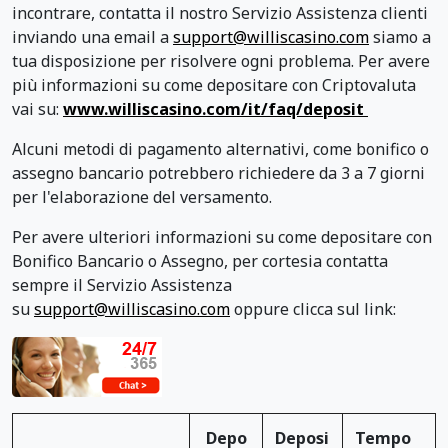
incontrare, contatta il nostro Servizio Assistenza clienti
inviando una email a
support@williscasino.com
siamo a
tua disposizione per risolvere ogni problema. Per avere
più informazioni su come depositare con Criptovaluta
vai su:
www.williscasino.com/it/faq/deposit
Alcuni metodi di pagamento alternativi, come bonifico o
assegno bancario potrebbero richiedere da 3 a 7 giorni
per l'elaborazione del versamento.
Per avere ulteriori informazioni su come depositare con
Bonifico Bancario o Assegno, per cortesia contatta
sempre il Servizio Assistenza
su
support@williscasino.com
oppure clicca sul link:
Depo
Deposi
Tempo