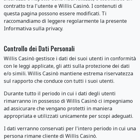
contratto tra l'utente e Willis Casinò. I contenuti di
questa pagina possono essere modificati. Ti
raccomandiamo di leggere regolarmente la presente
Informativa sulla privacy.
Controllo dei Dati Personali
Willis Casinò gestisce i dati dei suoi utenti in conformità
con le leggi applicate, gli atti sulla protezione dei dati
e/o simili. Willis Casinò mantiene estrema riservatezza
sul rapporto che conduce con tutti i suoi utenti.
Durante tutto il periodo in cui i dati degli utenti
rimarranno in possesso di Willis Casinò ci impegniamo
ad assicurare che vengano protetti in maniera
appropriata e utilizzati unicamente per scopi adeguati.
I dati verranno conservati per l'intero periodo in cui una
persona rimane cliente di Willis Casinò.