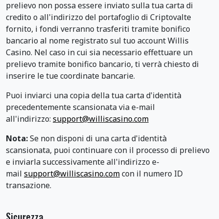
prelievo non possa essere inviato sulla tua carta di
credito o all'indirizzo del portafoglio di Criptovalte
fornito, i fondi verranno trasferiti tramite bonifico
bancario al nome registrato sul tuo account Willis
Casino. Nel caso in cui sia necessario effettuare un
prelievo tramite bonifico bancario, ti verrà chiesto di
inserire le tue coordinate bancarie.
Puoi inviarci una copia della tua carta d'identità
precedentemente scansionata via e-mail
all'indirizzo:
support@williscasino.com
Nota:
Se non disponi di una carta d'identità
scansionata, puoi continuare con il processo di prelievo
e inviarla successivamente all'indirizzo e-
mail
support@williscasino.com
con il numero ID
transazione.
Sicurezza