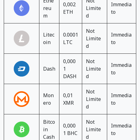
Ethe
Not
0,002
Immedia
reu
Limite
ETH
to
m
d
Not
Litec
0.0001
Immedia
Limite
oin
LTC
to
d
0,000
Not
Immedia
Dash
1
Limite
to
DASH
d
Not
Mon
0,01
Immedia
Limite
ero
XMR
to
d
Bitco
Not
0,000
Immedia
in
Limite
1 BHC
to
Cash
d