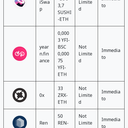
iSwa
Limite
3,7
to
p
d
SUSHI
-ETH
0,000
3 YFI-
year
BSC
Not
Immedia
n.fin
0,000
Limite
to
ance
75
d
YFI-
ETH
33
Not
Immedia
0x
ZRX-
Limite
to
ETH
d
50
Not
Immedia
Ren
REN-
Limite
to