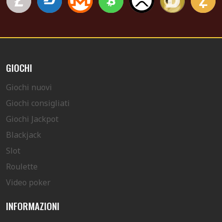
GIOCHI
Giochi nuovi
Giochi consigliati
Giochi Jackpot
Blackjack
Slot
Roulette
Video poker
INFORMAZIONI