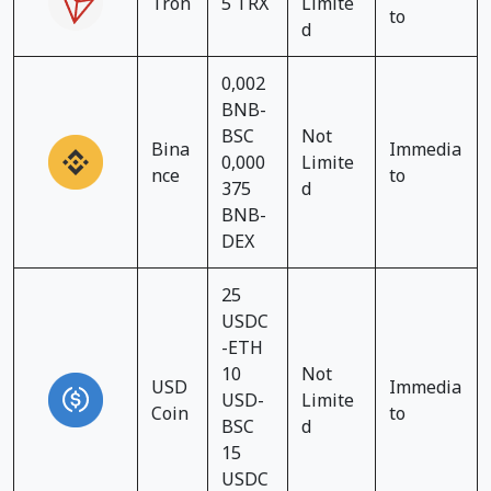
Tron
5 TRX
Limite
to
d
0,002
BNB-
BSC
Not
Bina
Immedia
0,000
Limite
nce
to
375
d
BNB-
DEX
25
USDC
-ETH
10
Not
USD
Immedia
USD-
Limite
Coin
to
BSC
d
15
USDC