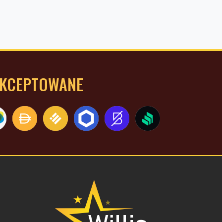
 AKCEPTOWANE