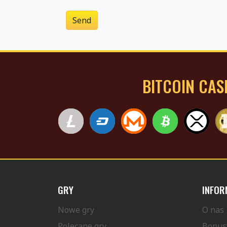
Send
BITCOIN CAS
GRY
INFOR
Nowe gry
O nas
Polecane gry
Bonus