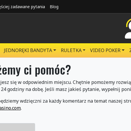
ściej zadawane pytania
Blog
JEDNORĘKI BANDYTA
RULETKA
VIDEO POKER
żemy ci pomóc?
dujesz się w odpowiednim miejscu. Chętnie pomożemy rozwi
24 godziny na dobę. Jeśli masz jakieś pytanie, wypełnij pon
będziemy wdzięczni za każdy komentarz na temat naszej str
asino.com
.