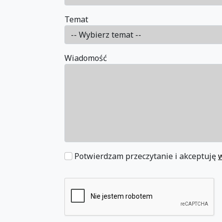
Temat
Wiadomość
Potwierdzam przeczytanie i akceptuję