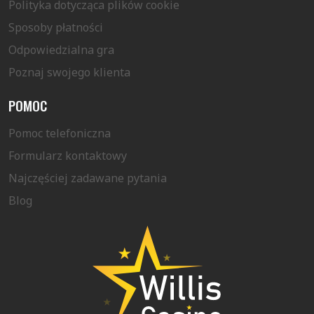
Polityka dotycząca plików cookie
Sposoby płatności
Odpowiedzialna gra
Poznaj swojego klienta
POMOC
Pomoc telefoniczna
Formularz kontaktowy
Najczęściej zadawane pytania
Blog