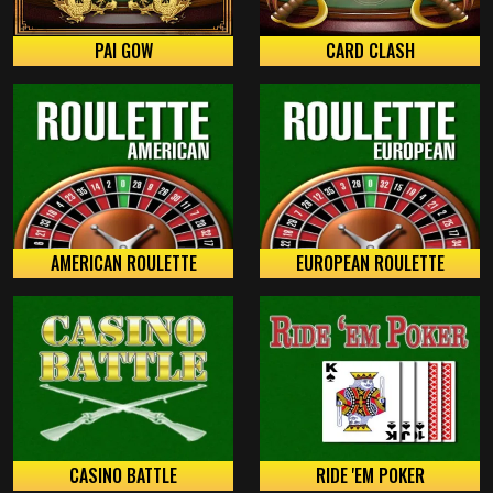
PAI GOW
CARD CLASH
AMERICAN ROULETTE
EUROPEAN ROULETTE
CASINO BATTLE
RIDE 'EM POKER