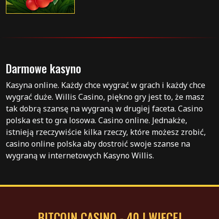
Darmowe kasyno
Kasyna online. Każdy chce wygrać w grach i każdy chce
wygrać duże. Willis Casino, piękno gry jest to, że masz
tak dobrą szansę na wygraną w drugiej faceta. Casino
polska est to gra losowa. Casino online. Jednakże,
istnieją rzeczywiście kilka rzeczy, które możesz zrobić,
casino online polska aby dostroić swoje szanse na
wygraną w internetowych Kasyno Willis.
BITCOIN CASINO - 40 I WIĘCEJ