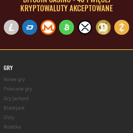
KRYPTOWALUTY AKCEPTOWANE
GRY
Nowe gry
Polecane gry
Gry Jackpot
Blackjack
Sloty
Ruletka