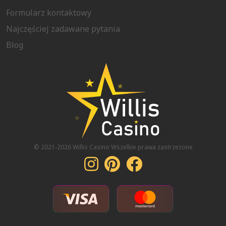
Formularz kontaktowy
Najczęściej zadawane pytania
Blog
© 2021-2026 Willis Casino Wszelkie prawa zastrzeżone