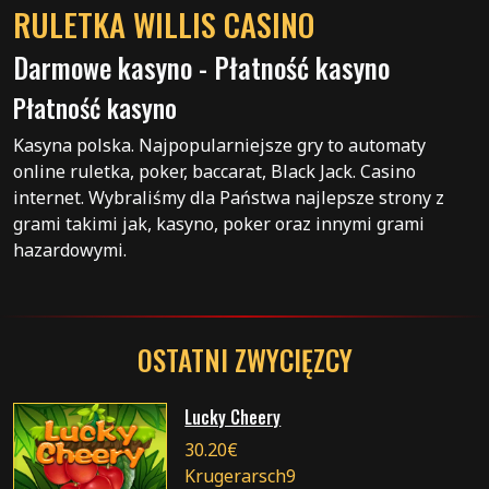
RULETKA WILLIS CASINO
Darmowe kasyno - Płatność kasyno
Płatność kasyno
Kasyna polska. Najpopularniejsze gry to automaty
online ruletka, poker, baccarat, Black Jack. Casino
internet. Wybraliśmy dla Państwa najlepsze strony z
grami takimi jak, kasyno, poker oraz innymi grami
hazardowymi.
OSTATNI ZWYCIĘZCY
Lucky Cheery
30.20€
Krugerarsch9