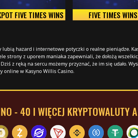
KPOT FIVE TIMES WINS
FIVE TIMES WINS
y lubią hazard i internetowe potyczki o realne pieniądze. Ka
ele strony z uporem maniaka zapewniali, że dołożą wszelkich
 Dziś z ręką na sercu możemy przyznać, że im się udało. Wys
y online w Kasyno Willis Casino.
INO - 40 I WIĘCEJ KRYPTOWALUTY