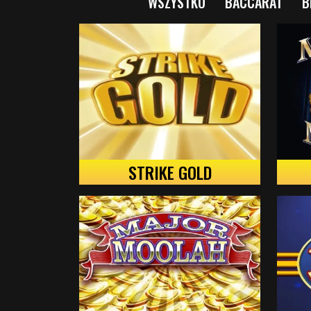
WSZYSTKO
BACCARAT
B
STRIKE GOLD