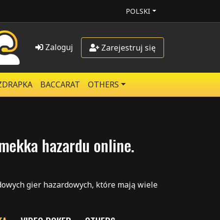
POLSKI
Zaloguj
Zarejestruj się
ZDRAPKA
BACCARAT
OTHERS
 mekka hazardu online.
rdowych gier hazardowych, które mają wiele