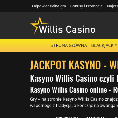
Odpowiedzialna gra
Bonusy i Promocje
Najczę
STRONA GŁÓWNA
BLACKJACK
JACKPOT KASYNO - W
Kasyno Willis Casino czyli
Kasyno Willis Casino online - R
Gry – na stronie Kasyno Willis Casino znajd
wspólnego z tradycją, a kończąc na awangard