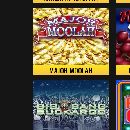
MAJOR MOOLAH