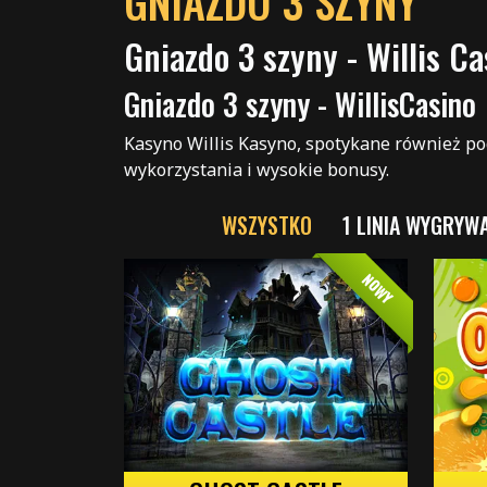
GNIAZDO 3 SZYNY
Gniazdo 3 szyny - Willis Ca
Gniazdo 3 szyny - WillisCasino
Kasyno Willis Kasyno, spotykane również pod
wykorzystania i wysokie bonusy.
WSZYSTKO
1 LINIA WYGRYW
NOWY