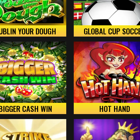
UBLIN YOUR DOUGH
GLOBAL CUP SOCC
BIGGER CASH WIN
HOT HAND