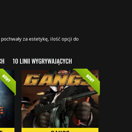
ochwały za estetykę, ilość opcji do
CH
10 LINII WYGRYWAJĄCYCH
NOWY
NOWY