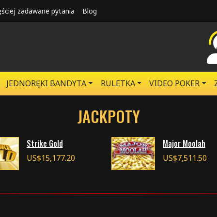
ściej zadawane pytania
Blog
JEDNORĘKI BANDYTA
RULETKA
VIDEO POKER
JACKPOTY
Strike Gold
Major Moolah
US$15,177.20
US$7,511.50