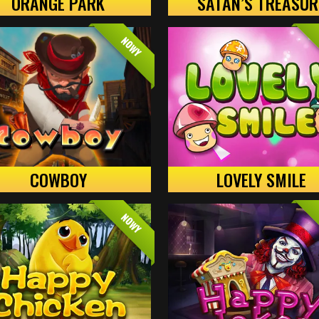
ORANGE PARK
SATAN’S TREASUR
NOWY
LOVELY SMILE
COWBOY
NOWY