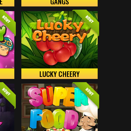
E
GANGS
NOWY
NOWY
LUCKY CHEERY
NOWY
NOWY