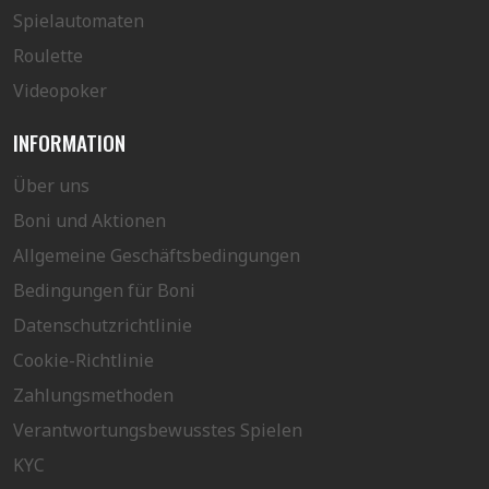
Spielautomaten
Roulette
Videopoker
INFORMATION
Über uns
Boni und Aktionen
Allgemeine Geschäftsbedingungen
Bedingungen für Boni
Datenschutzrichtlinie
Cookie-Richtlinie
Zahlungsmethoden
Verantwortungsbewusstes Spielen
KYC