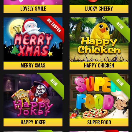
LOVELY SMILE
LUCKY CHEERY
DIE BESTEN
NEUE
MERRY XMAS
HAPPY CHICKEN
NEUE
NEUE
HAPPY JOKER
SUPER FOOD