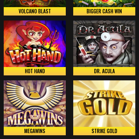
VOLCANO BLAST
BIGGER CASH WIN
HOT HAND
DR. ACULA
MEGAWINS
STRIKE GOLD