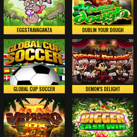
EGGSTRAVAGANZA
DUBLIN YOUR DOUGH
GLOBAL CUP SOCCER
DEMON'S DELIGHT