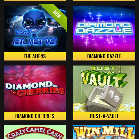
NEUE
THE ALIENS
DIAMOND DAZZLE
DIAMOND CHERRIES
BUST-A-VAULT