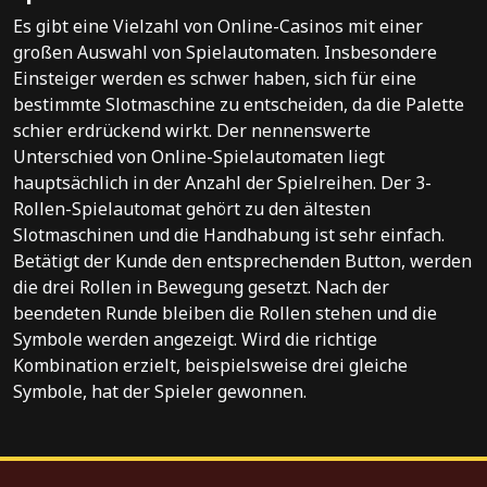
Es gibt eine Vielzahl von Online-Casinos mit einer
großen Auswahl von Spielautomaten. Insbesondere
Einsteiger werden es schwer haben, sich für eine
bestimmte Slotmaschine zu entscheiden, da die Palette
schier erdrückend wirkt. Der nennenswerte
Unterschied von Online-Spielautomaten liegt
hauptsächlich in der Anzahl der Spielreihen. Der 3-
Rollen-Spielautomat gehört zu den ältesten
Slotmaschinen und die Handhabung ist sehr einfach.
Betätigt der Kunde den entsprechenden Button, werden
die drei Rollen in Bewegung gesetzt. Nach der
beendeten Runde bleiben die Rollen stehen und die
Symbole werden angezeigt. Wird die richtige
Kombination erzielt, beispielsweise drei gleiche
Symbole, hat der Spieler gewonnen.