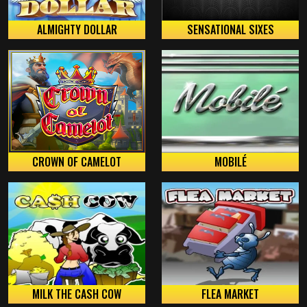
ALMIGHTY DOLLAR
SENSATIONAL SIXES
CROWN OF CAMELOT
MOBILÉ
MILK THE CASH COW
FLEA MARKET