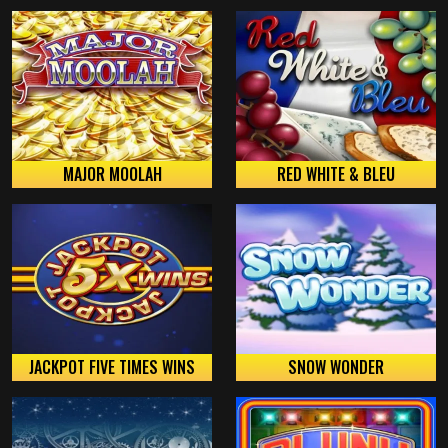
MAJOR MOOLAH
RED WHITE & BLEU
JACKPOT FIVE TIMES WINS
SNOW WONDER