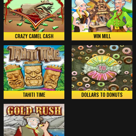
CRAZY CAMEL CASH
WIN MILL
TAHITI TIME
DOLLARS TO DONUTS