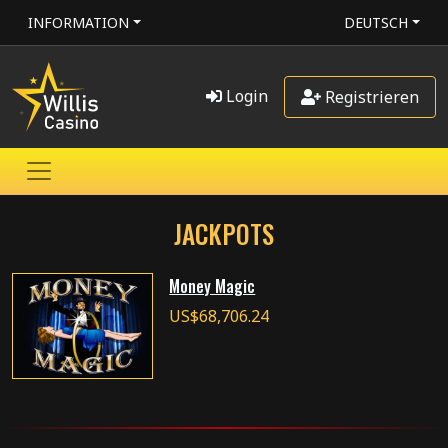
INFORMATION
DEUTSCH
Login
Registrieren
JACKPOTS
Money Magic
US$68,706.24