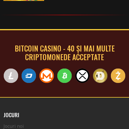
BITCOIN CASINO - 40 ȘI MAI MULTE
CRIPTOMONEDE ACCEPTATE
JOCURI
Jocuri noi