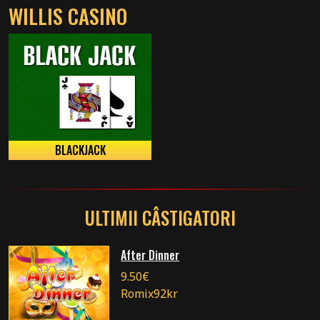
WILLIS CASINO
BLACKJACK
ULTIMII CÂSTIGATORI
After Dinner
9.50€
Romix92kr