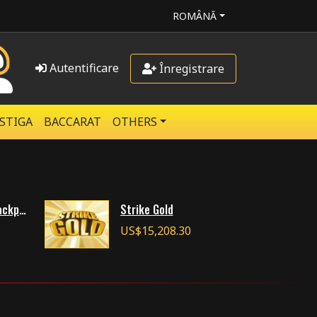
ROMÂNĂ
Autentificare
Înregistrare
ÂSTIGA
BACCARAT
OTHERS
Diamond Rhino Jackpot
Strike Gold
US$15,208.30