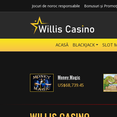
Jocuri de noroc responsabile
Bonusuri și Promoți
ACASĂ
BLACKJACK
SLOT 
Jackpot Five Times Wins
Money Magic
71.43
US$68,739.45