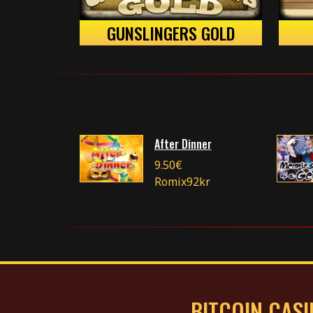
GUNSLINGERS GOLD
eery
After Dinner
9.50€
rsch9
Romix92kr
BITCOIN CASI