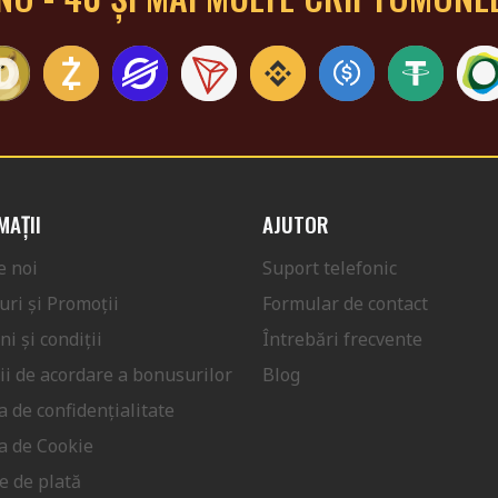
MAȚII
AJUTOR
e noi
Suport telefonic
ri și Promoții
Formular de contact
i și condiții
Întrebări frecvente
ii de acordare a bonusurilor
Blog
ca de confidențialitate
ca de Cookie
 de plată