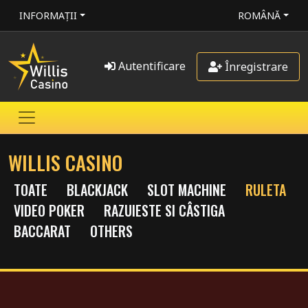
INFORMAȚII
ROMÂNĂ
Autentificare
Înregistrare
WILLIS CASINO
TOATE
BLACKJACK
SLOT MACHINE
RULETA
VIDEO POKER
RAZUIESTE SI CÂSTIGA
BACCARAT
OTHERS