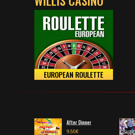
WILLIS CASINO
EUROPEAN ROULETTE
eery
After Dinner
9.50€