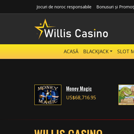
Jocuri de noroc responsabile
Bonusuri și Promoți
ACASĂ
BLACKJACK
SLOT 
Jackpot Five Times Wins
Money Magic
36.69
US$68,716.95