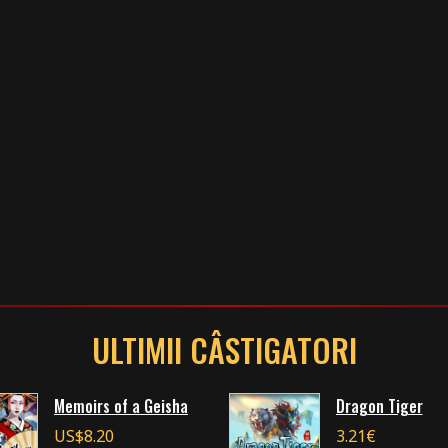
ULTIMII CÂSTIGATORI
Memoirs of a Geisha
Dragon Tiger
US$8.20
3.21€