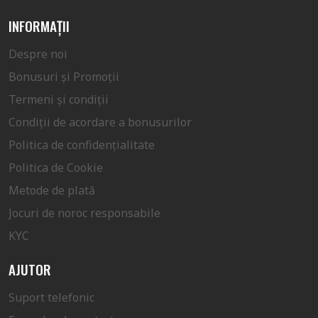
INFORMAȚII
Despre noi
Bonusuri și Promoții
Termeni și condiții
Condiții de acordare a bonusurilor
Politica de confidențialitate
Politica de Cookie
Metode de plată
Jocuri de noroc responsabile
KYC
AJUTOR
Suport telefonic