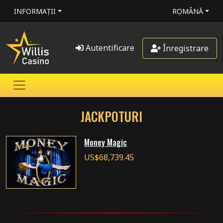
INFORMAȚII
ROMÂNĂ
Autentificare
Înregistrare
JACKPOTURI
Money Magic
US$68,739.45