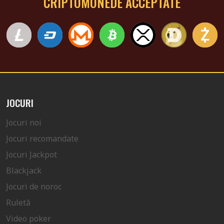
CRIPTOMONEDE ACCEPTATE
JOCURI
Jocuri noi
Jocuri recomandate
Jocuri Jackpot
Blackjack
Jocuri de noroc
Ruletă
Video poker