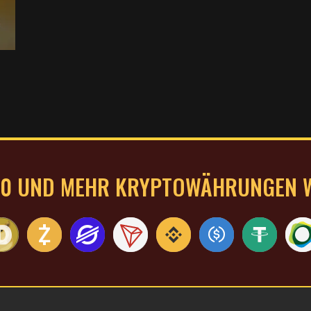
 40 UND MEHR KRYPTOWÄHRUNGEN 