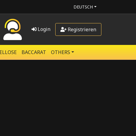
DEUTSCH
Login
Registrieren
ELLOSE
BACCARAT
OTHERS