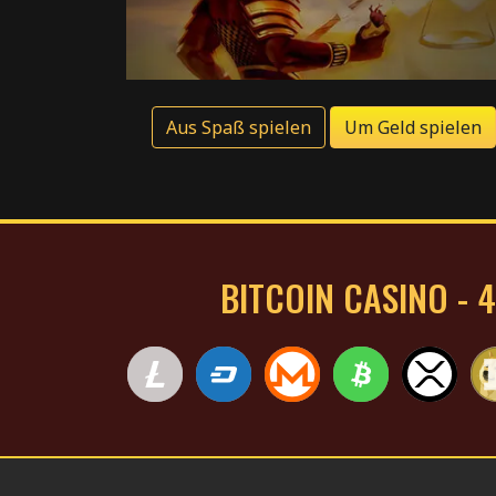
Aus Spaß spielen
Um Geld spielen
BITCOIN CASINO -