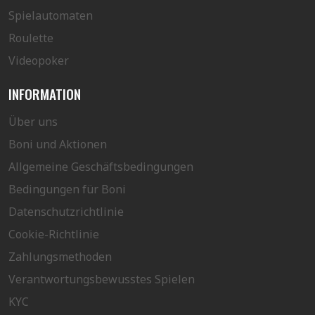
Spielautomaten
Roulette
Videopoker
INFORMATION
Über uns
Boni und Aktionen
Allgemeine Geschäftsbedingungen
Bedingungen für Boni
Datenschutzrichtlinie
Cookie-Richtlinie
Zahlungsmethoden
Verantwortungsbewusstes Spielen
KYC