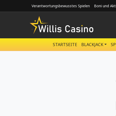
Verantwortungsbewusstes Spielen
Boni und Akt
STARTSEITE
BLACKJACK
S