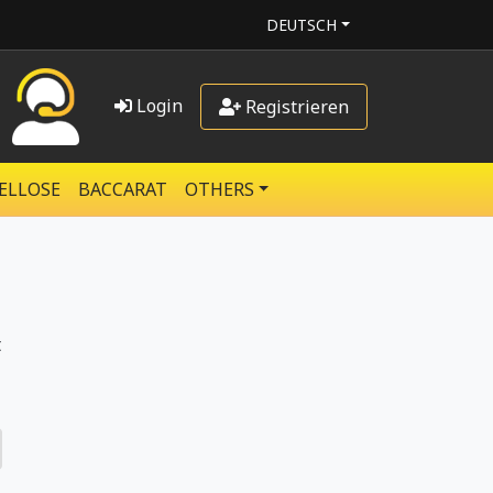
DEUTSCH
Login
Registrieren
ELLOSE
BACCARAT
OTHERS
t