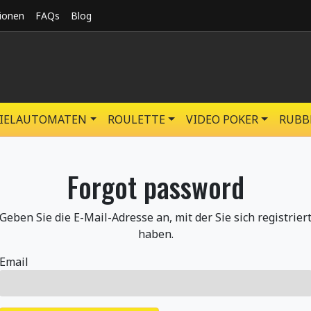
ionen
FAQs
Blog
PIELAUTOMATEN
ROULETTE
VIDEO POKER
RUBB
Forgot password
Geben Sie die E-Mail-Adresse an, mit der Sie sich registrier
haben.
Email