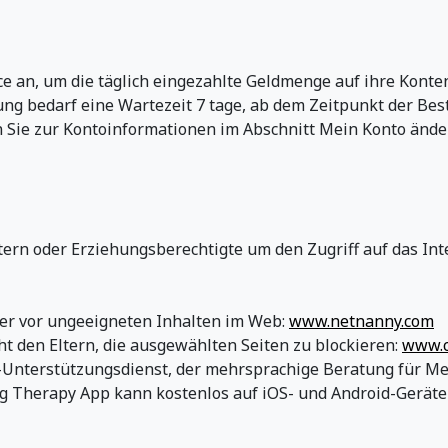
ce an, um die täglich eingezahlte Geldmenge auf ihre Kont
ng bedarf eine Wartezeit 7 tage, ab dem Zeitpunkt der Best
 Sie zur Kontoinformationen im Abschnitt Mein Konto ände
tern oder Erziehungsberechtigte um den Zugriff auf das Int
er vor ungeeigneten Inhalten im Web:
www.netnanny.com
t den Eltern, die ausgewählten Seiten zu blockieren:
www.c
Unterstützungsdienst, der mehrsprachige Beratung für Men
ng Therapy App kann kostenlos auf iOS- und Android-Gerät