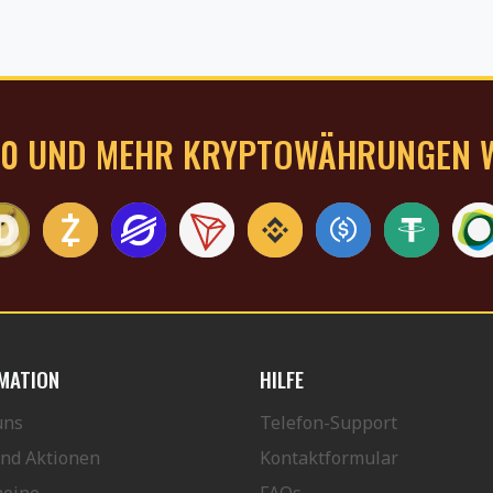
 40 UND MEHR KRYPTOWÄHRUNGEN 
MATION
HILFE
uns
Telefon-Support
und Aktionen
Kontaktformular