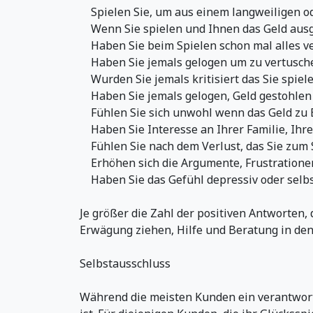
Spielen Sie, um aus einem langweiligen od
Wenn Sie spielen und Ihnen das Geld ausgeh
Haben Sie beim Spielen schon mal alles ver
Haben Sie jemals gelogen um zu vertuschen,
Wurden Sie jemals kritisiert das Sie spiele
Haben Sie jemals gelogen, Geld gestohlen 
Fühlen Sie sich unwohl wenn das Geld zu 
Haben Sie Interesse an Ihrer Familie, Ihr
Fühlen Sie nach dem Verlust, das Sie zum 
Erhöhen sich die Argumente, Frustratione
Haben Sie das Gefühl depressiv oder selbs
Je größer die Zahl der positiven Antworten, 
Erwägung ziehen, Hilfe und Beratung in de
Selbstausschluss
Während die meisten Kunden ein verantwortu