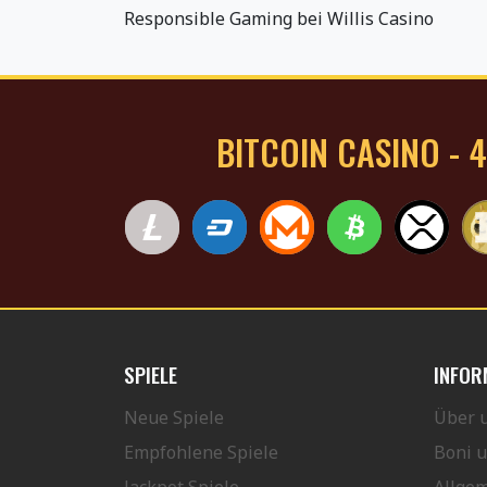
Responsible Gaming bei Willis Casino
BITCOIN CASINO -
SPIELE
INFOR
Neue Spiele
Über 
Empfohlene Spiele
Boni 