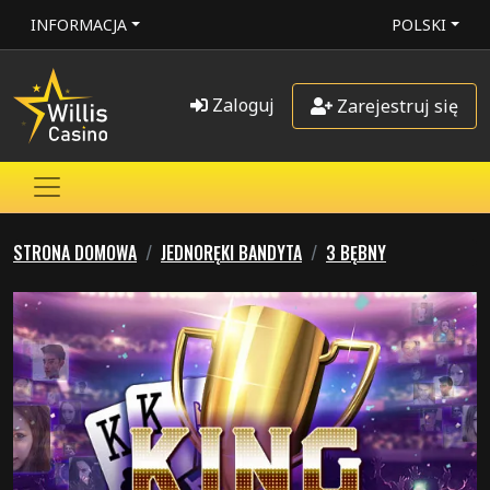
INFORMACJA
POLSKI
Zaloguj
Zarejestruj się
STRONA DOMOWA
JEDNORĘKI BANDYTA
3 BĘBNY