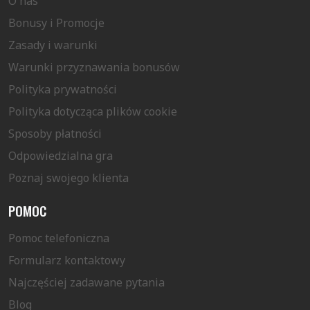
O nas
Bonusy i Promocje
Zasady i warunki
Warunki przyznawania bonusów
Polityka prywatności
Polityka dotycząca plików cookie
Sposoby płatności
Odpowiedzialna gra
Poznaj swojego klienta
POMOC
Pomoc telefoniczna
Formularz kontaktowy
Najczęściej zadawane pytania
Blog