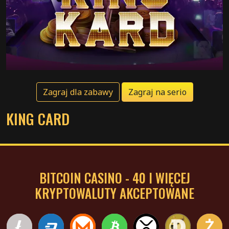
Zagraj dla zabawy
Zagraj na serio
KING CARD
BITCOIN CASINO - 40 I WIĘCEJ
KRYPTOWALUTY AKCEPTOWANE