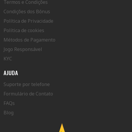
Termos e Condições
Condições dos Bônus
Política de Privacidade
Política de cookies
Métodos de Pagamento
Jogo Responsável
KYC
AJUDA
Suporte por telefone
Formulário de Contato
FAQs
Blog