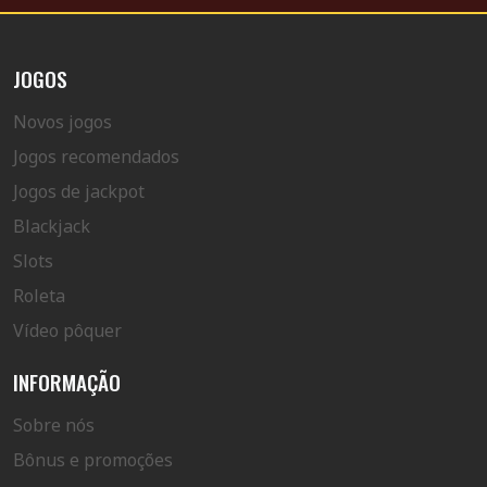
JOGOS
Novos jogos
Jogos recomendados
Jogos de jackpot
Blackjack
Slots
Roleta
Vídeo pôquer
INFORMAÇÃO
Sobre nós
Bônus e promoções