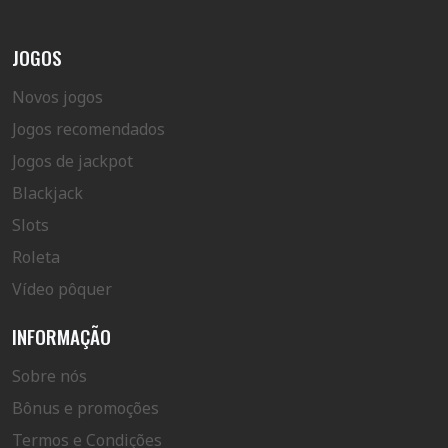
JOGOS
Novos jogos
Jogos recomendados
Jogos de jackpot
Blackjack
Slots
Roleta
Vídeo pôquer
INFORMAÇÃO
Sobre nós
Bônus e promoções
Termos e Condições