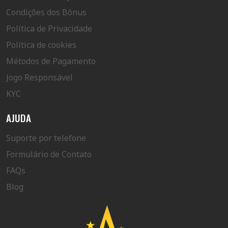
Condições dos Bônus
Política de Privacidade
Política de cookies
Métodos de Pagamento
Jogo Responsável
KYC
AJUDA
Suporte por telefone
Formulário de Contato
FAQs
Blog