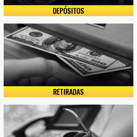
DEPÓSITOS
RETIRADAS