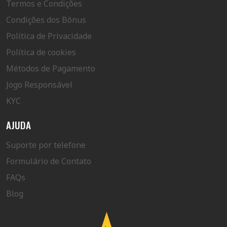
Termos e Condições
Condições dos Bônus
Política de Privacidade
Política de cookies
Métodos de Pagamento
Jogo Responsável
KYC
AJUDA
Suporte por telefone
Formulário de Contato
FAQs
Blog