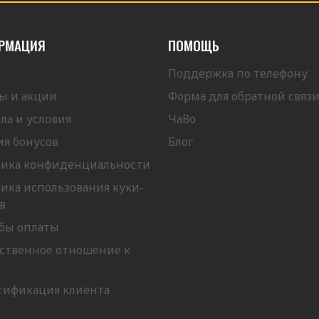
РМАЦИЯ
ПОМОЩЬ
Поддержка по телефону
ы и акции
Форма для обратной связ
ла и условия
ЧаВо
ия бонусов
Блог
ика конфиденциальности
ика использования куки-
в
бы оплаты
ственное отношение к
ификация клиента