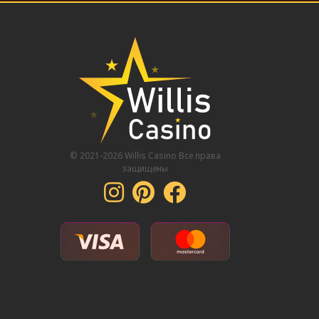
и
© 2021-2026 Willis Casino Все права
защищены