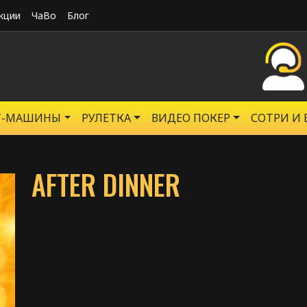
кции
ЧаВо
Блог
Т-МАШИНЫ
РУЛЕТКА
ВИДЕО ПОКЕР
СОТРИ И 
AFTER DINNER