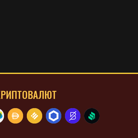
 КРИПТОВАЛЮТ