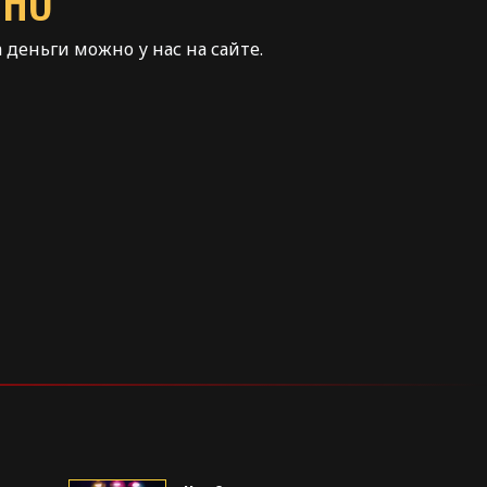
ТНО
а деньги можно у нас на сайте.