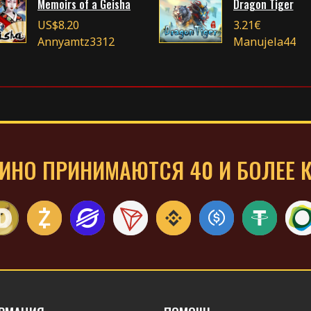
Memoirs of a Geisha
Dragon Tiger
US$8.20
3.21€
Annyamtz3312
Manujela44
ИНО ПРИНИМАЮТСЯ 40 И БОЛЕЕ