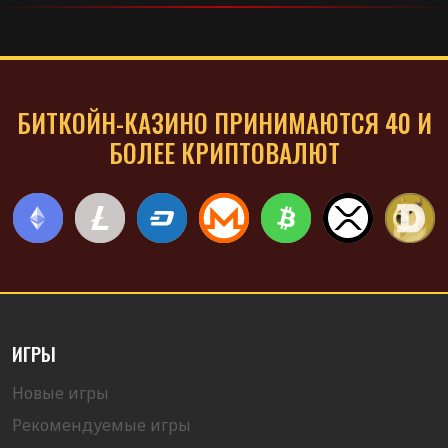
БИТКОЙН-КАЗИНО ПРИНИМАЮТСЯ 40 И
БОЛЕЕ КРИПТОВАЛЮТ
ИГРЫ
Новые игры
Рекомендуемые игры