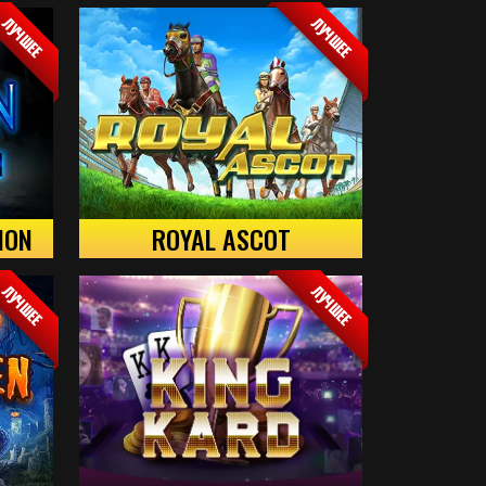
ЛУЧШЕЕ
ЛУЧШЕЕ
ION
ROYAL ASCOT
ЛУЧШЕЕ
ЛУЧШЕЕ