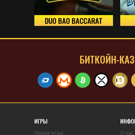
DUO BAO BACCARAT
БИТКОЙН-КАЗ
ИГРЫ
ИНФО
Новые игры
О нас