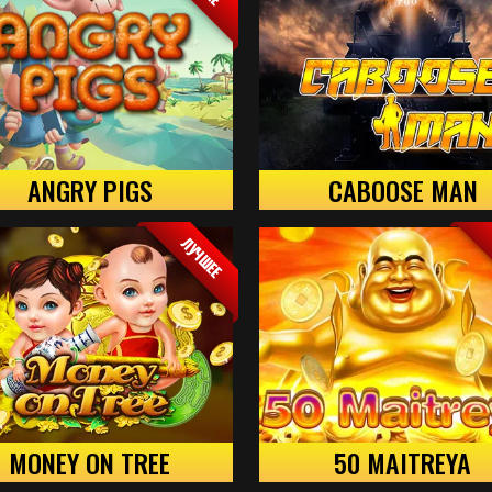
ANGRY PIGS
CABOOSE MAN
ЛУЧШЕЕ
MONEY ON TREE
50 MAITREYA