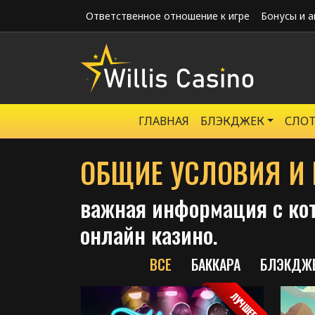
Ответственное отношение к игре
Бонусы и а
ГЛАВНАЯ
БЛЭКДЖЕК
СЛО
ОБЩИЕ УСЛОВИЯ И 
важная информация с кот
онлайн казино.
ВСЕ
БАККАРА
БЛЭКДЖ
ЛУЧШЕЕ