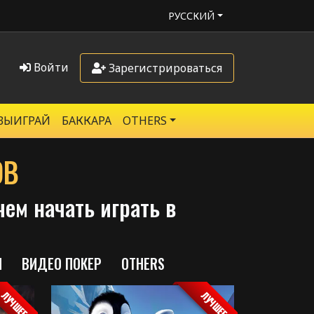
РУССКИЙ
Войти
Зарегистрироваться
ВЫИГРАЙ
БАККАРА
OTHERS
ОВ
ем начать играть в
Ы
ВИДЕО ПОКЕР
OTHERS
ЛУЧШЕЕ
ЛУЧШЕЕ