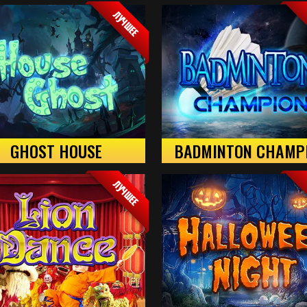
ЛУЧШЕЕ
GHOST HOUSE
BADMINTON CHAMP
ЛУЧШЕЕ