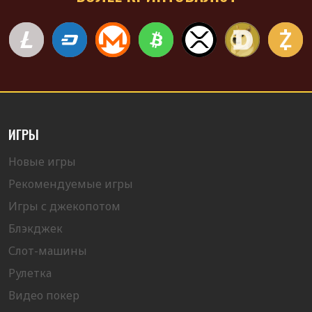
ИГРЫ
Новые игры
Рекомендуемые игры
Игры с джекопотом
Блэкджек
Слот-машины
Рулетка
Видео покер