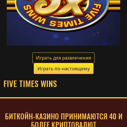
Играть для развлечения
Играть по-настоящему
FIVE TIMES WINS
БИТКОЙН-КАЗИНО ПРИНИМАЮТСЯ 40 И
БОЛЕЕ КРИПТОВАЛЮТ