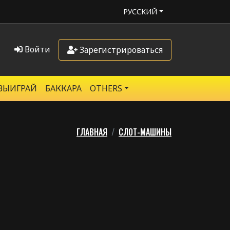
РУССКИЙ
Войти
Зарегистрироваться
ВЫИГРАЙ
БАККАРА
OTHERS
ГЛАВНАЯ
СЛОТ-МАШИНЫ