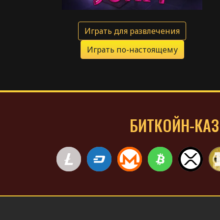
Играть для развлечения
Играть по-настоящему
БИТКОЙН-КАЗ