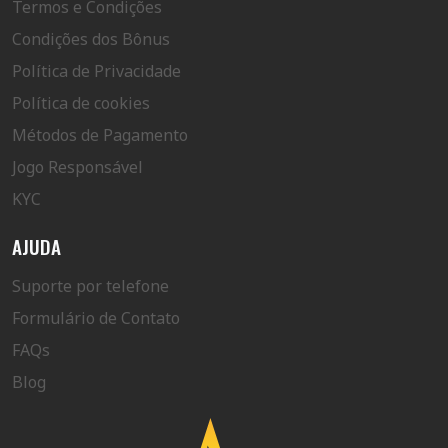
Termos e Condições
Condições dos Bônus
Política de Privacidade
Política de cookies
Métodos de Pagamento
Jogo Responsável
KYC
AJUDA
Suporte por telefone
Formulário de Contato
FAQs
Blog