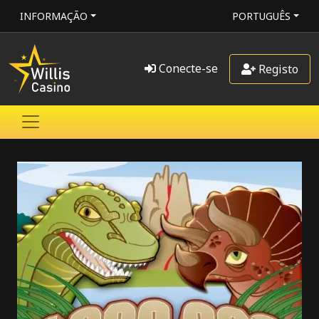
INFORMAÇÃO
PORTUGUÊS
Conecte-se
Registo