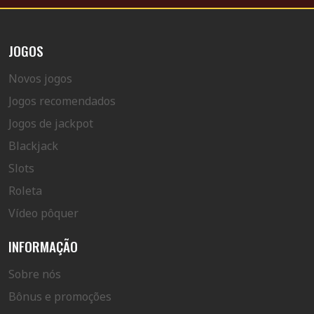
JOGOS
Novos jogos
Jogos recomendados
Jogos de jackpot
Blackjack
Slots
Roleta
Vídeo pôquer
INFORMAÇÃO
Sobre nós
Bônus e promoções