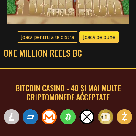
Joacă pentru a te distra
Joacă pe bune
ONE MILLION REELS BC
BITCOIN CASINO - 40 ȘI MAI MULTE
CRIPTOMONEDE ACCEPTATE