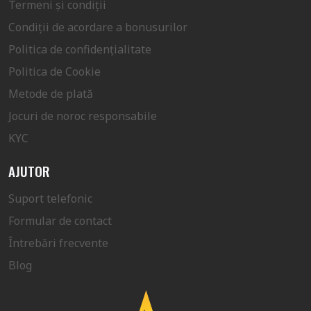
Termeni și condiții
Condiții de acordare a bonusurilor
Politica de confidențialitate
Politica de Cookie
Metode de plată
Jocuri de noroc responsabile
KYC
AJUTOR
Suport telefonic
Formular de contact
Întrebări frecvente
Blog