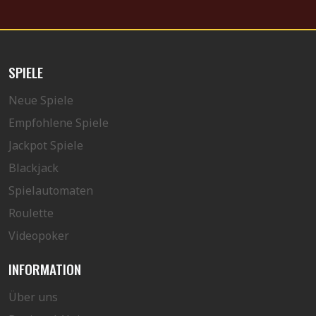
SPIELE
Neue Spiele
Empfohlene Spiele
Jackpot Spiele
Blackjack
Spielautomaten
Roulette
Videopoker
INFORMATION
Über uns