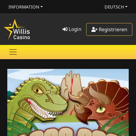
INFORMATION
DEUTSCH
Login
Registrieren