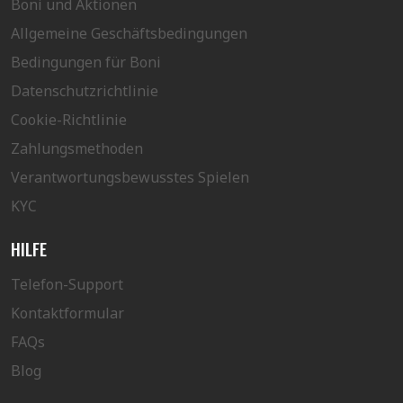
Boni und Aktionen
Allgemeine Geschäftsbedingungen
Bedingungen für Boni
Datenschutzrichtlinie
Cookie-Richtlinie
Zahlungsmethoden
Verantwortungsbewusstes Spielen
KYC
HILFE
Telefon-Support
Kontaktformular
FAQs
Blog