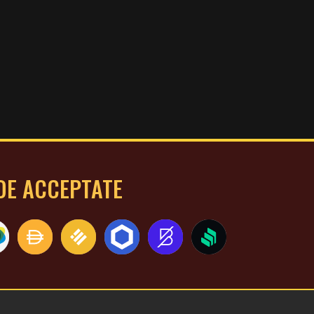
EDE ACCEPTATE