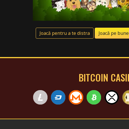
Joacă pentru a te distra
Joacă pe bune
BITCOIN CASI