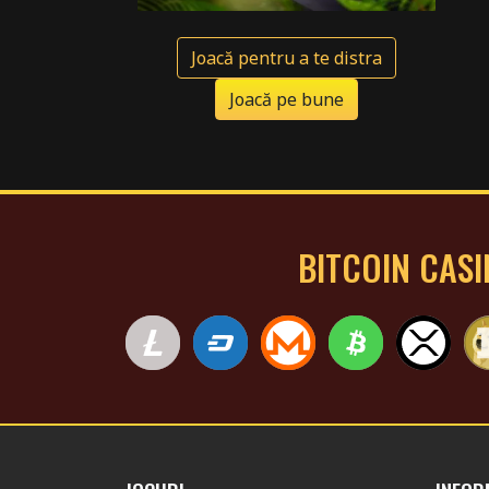
Joacă pentru a te distra
Joacă pe bune
BITCOIN CASI