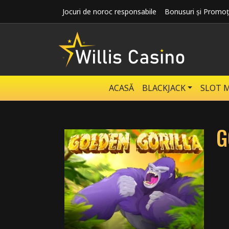
Jocuri de noroc responsabile
Bonusuri și Promoți
ACASĂ
BLACKJACK
SLOT 
G