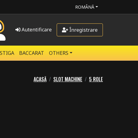
ROMÂNĂ
Autentificare
Înregistrare
ÂSTIGA
BACCARAT
OTHERS
ACASĂ
SLOT MACHINE
5 ROLE