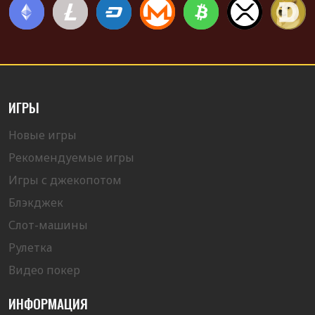
ИГРЫ
Новые игры
Рекомендуемые игры
Игры с джекопотом
Блэкджек
Слот-машины
Рулетка
Видео покер
ИНФОРМАЦИЯ