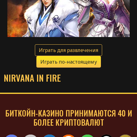
Играть для развлечения
Играть по-настоящему
NIRVANA IN FIRE
БИТКОЙН-КАЗИНО ПРИНИМАЮТСЯ 40 И
БОЛЕЕ КРИПТОВАЛЮТ